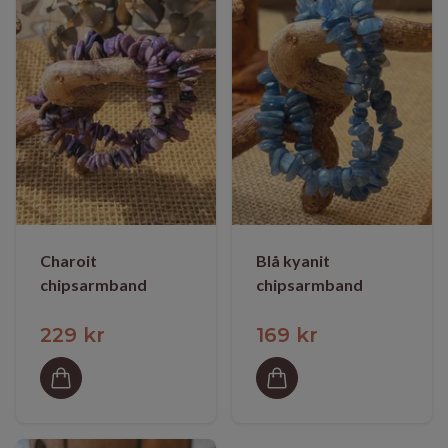
Charoit
Blå kyanit
chipsarmband
chipsarmband
229 kr
169 kr