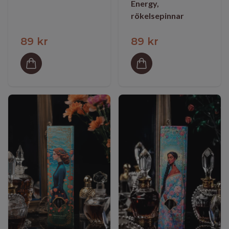
Energy,
rökelsepinnar
89 kr
89 kr