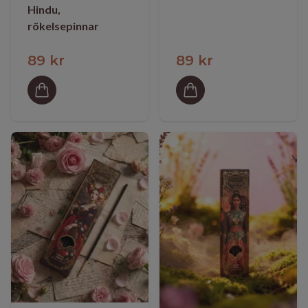
Hindu,
rökelsepinnar
89 kr
89 kr