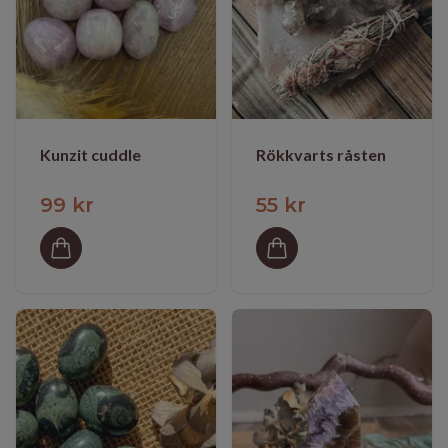
Kunzit cuddle
Rökkvarts råsten
99 kr
55 kr