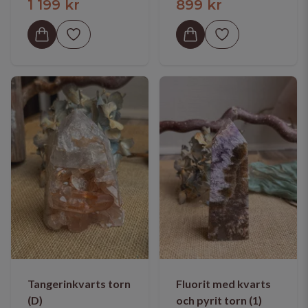
1 199 kr
899 kr
Tangerinkvarts torn
Fluorit med kvarts
(D)
och pyrit torn (1)