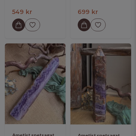
549 kr
699 kr
Ametist spetsagat
Ametist spetsagat