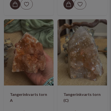
Tangerinkvarts torn
Tangerinkvarts torn
A
(C)