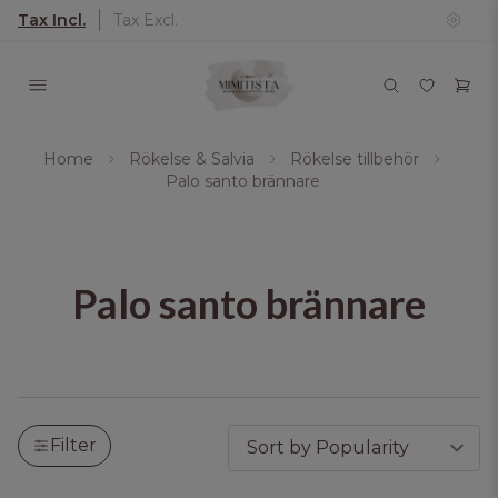
Tax Incl.
Tax Excl.
Home
Rökelse & Salvia
Rökelse tillbehör
Palo santo brännare
Palo santo brännare
Filter by produkter. Klicka för att öppna filteralte
Tar bort alla aktiva filter och visar alla produkter.
Filter