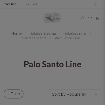
Tax Incl.
Tax Excl.
Home
Rökelse & Salvia
Rökelsepinnar
Sagrada Madre
Palo Santo Line
Palo Santo Line
Filter by produkter. Klicka för att öppna filteralte
Tar bort alla aktiva filter och visar alla produkter.
Filter