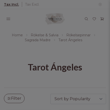
Tax Incl.
Tax Excl.
Home
Rökelse & Salvia
Rökelsepinnar
Sagrada Madre
Tarot Ángeles
Tarot Ángeles
Filter by produkter. Klicka för att öppna filteralte
Tar bort alla aktiva filter och visar alla produkter.
Filter