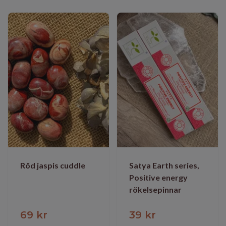
Röd jaspis cuddle
Satya Earth series,
Positive energy
rökelsepinnar
69 kr
39 kr