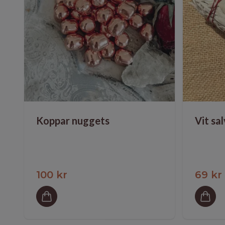
Koppar nuggets
Vit sa
100 kr
69 kr