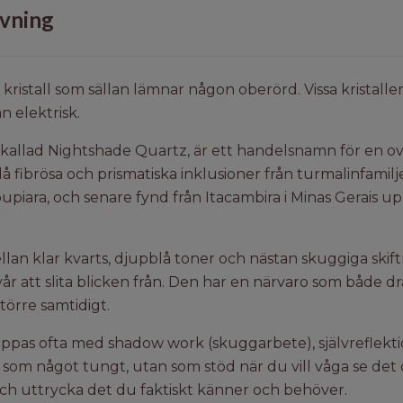
vning
 kristall som sällan lämnar någon oberörd. Vissa kristall
n elektrisk.
 kallad Nightshade Quartz, är ett handelsnamn för en ova
lå fibrösa och prismatiska inklusioner från turmalinfamil
 Ipupiara, och senare fynd från Itacambira i Minas Gerai
llan klar kvarts, djupblå toner och nästan skuggiga skif
r att slita blicken från. Den har en närvaro som både dr
örre samtidigt.
nippas ofta med shadow work (skuggarbete), självreflekt
 som något tungt, utan som stöd när du vill våga se det 
 och uttrycka det du faktiskt känner och behöver.