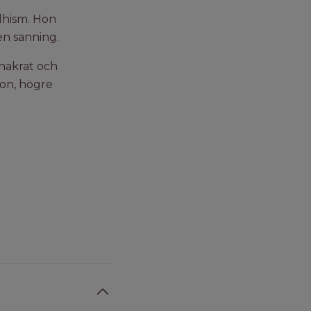
dhism. Hon
en sanning.
chakrat och
ion, högre