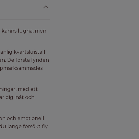
er känns lugna, men
nlig kvartskristall
jen. De första fynden
s uppmärksammades
tningar, med ett
ar dig inåt och
ion och emotionell
du länge försökt fly