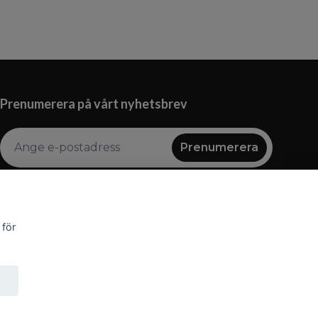
Prenumerera på vårt nyhetsbrev
Prenumerera
 för