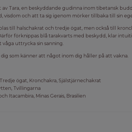
at av Tara, en beskyddande gudinna inom tibetansk bud
visdom och att ta sig igenom mörker tillbaka till sin eg
as till halschakrat och tredje ögat, men också till kron
Därför förknippas blå tarakvarts med beskydd, klar intuit
våga uttrycka sin sanning.
ör dig som känner att något inom dig håller på att vakna.
Tredje ögat, Kronchakra, Själstjärnechakrat
ytten, Tvillingarna
ch Itacambira, Minas Gerais, Brasilien