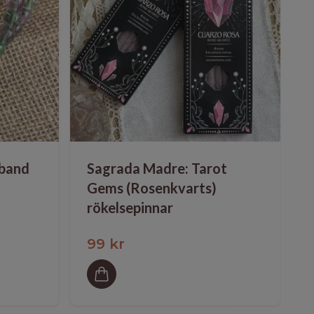
mband
Sagrada Madre: Tarot
Gems (Rosenkvarts)
rökelsepinnar
99 kr