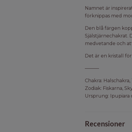
Namnet är inspirer
förknippas med mod, 
Den blå färgen koppl
Själstjärnechakrat. 
medvetande och att 
Det är en kristall f
———
Chakra: Halschakra, 
Zodiak: Fiskarna, Sk
Ursprung: Ipupiara o
Recensioner