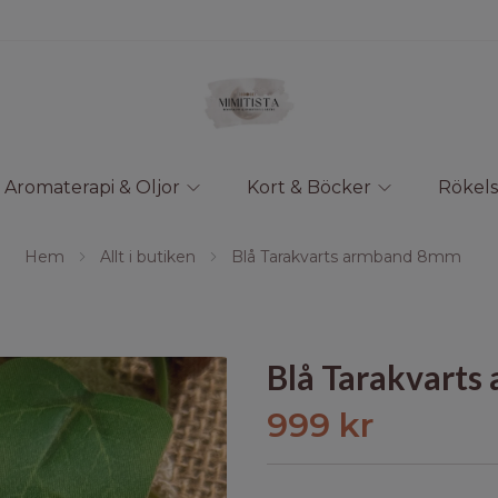
Aromaterapi & Oljor
Kort & Böcker
Rökels
Hem
Allt i butiken
Blå Tarakvarts armband 8mm
Blå Tarakvart
999 kr