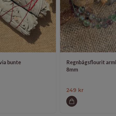
lvia bunte
Regnbågsflourit ar
8mm
249 kr