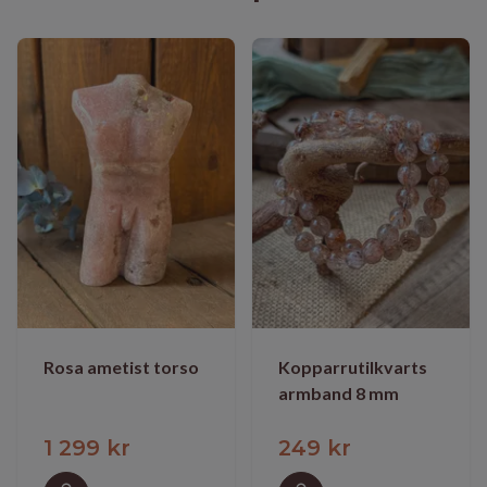
Rosa ametist torso
Kopparrutilkvarts
armband 8 mm
1 299 kr
249 kr