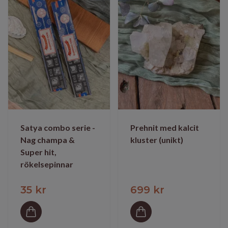
Satya combo serie -
Prehnit med kalcit
Nag champa &
kluster (unikt)
Super hit,
rökelsepinnar
35 kr
699 kr