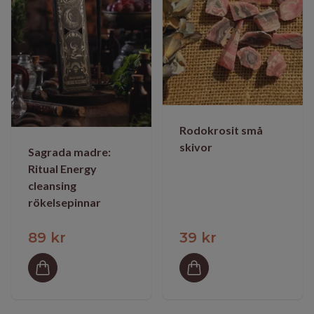
Rodokrosit små
skivor
Sagrada madre:
Ritual Energy
cleansing
rökelsepinnar
89 kr
39 kr