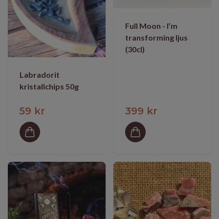
Full Moon - I’m
transforming ljus
(30cl)
Labradorit
kristallchips 50g
59 kr
399 kr