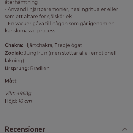
återhämtning
- Använd i hjärtceremonier, healingritualer eller
som ett altare för själskärlek
- En vacker gåva till någon som går igenom en
känslomässig process
Chakra:
Hjärtchakra, Tredje ögat
Zodiak:
Jungfrun (men stöttar alla i emotionell
läkning)
Ursprung:
Brasilien
Mått:
Vikt: 4963g
Höjd:
16 cm
Recensioner