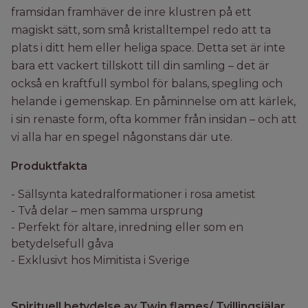
framsidan framhäver de inre klustren på ett
magiskt sätt, som små kristalltempel redo att ta
plats i ditt hem eller heliga space. Detta set är inte
bara ett vackert tillskott till din samling – det är
också en kraftfull symbol för balans, spegling och
helande i gemenskap. En påminnelse om att kärlek,
i sin renaste form, ofta kommer från insidan – och att
vi alla har en spegel någonstans där ute.
Produktfakta
- Sällsynta katedralformationer i rosa ametist
- Två delar – men samma ursprung
- Perfekt för altare, inredning eller som en
betydelsefull gåva
- Exklusivt hos Mimitista i Sverige
Spirituell betydelse av Twin flames/ Tvillingsjälar