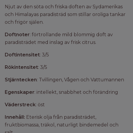
Njut av den söta och friska doften av Sydamerikas
och Himalayas paradisträd som stillar oroliga tankar
och frigör själen.
Doftnoter
: f
örtrollande mild blommig doft av
paradisträdet med inslag av frisk citrus.
Doftintensitet
: 3/5
Rökintensitet
: 3/5
Stjärntecken
: Tvillingen, Vågen och Vattumannen
Egenskaper
: intellekt, snabbhet och förändring
Väderstreck
: öst
Innehåll:
Eterisk olja från paradisträdet,
fruktbiomassa, träkol, naturligt bindemedel och
salt.