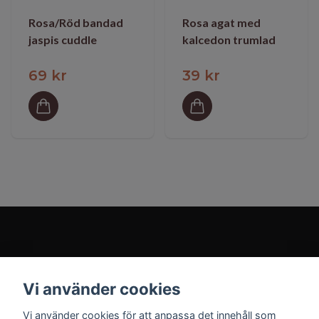
Rosa/Röd bandad
Rosa agat med
jaspis cuddle
kalcedon trumlad
69 kr
39 kr
Prenumerera på vårt nyhetsbrev
Vi använder cookies
Vi använder cookies för att anpassa det innehåll som