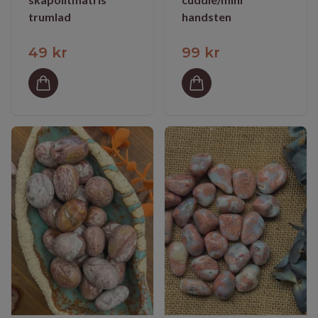
trumlad
handsten
49 kr
99 kr