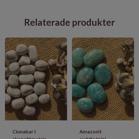
Relaterade produkter
Cinnabar I
Amazonit
skapolitmatris
cuddle/mini