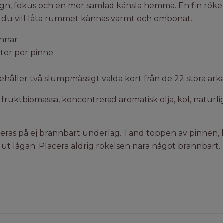
ugn, fokus och en mer samlad känsla hemma. En fin rökels
r du vill låta rummet kännas varmt och ombonat.
innar
ter per pinne
ehåller två slumpmässigt valda kort från de 22 stora ark
 fruktbiomassa, koncentrerad aromatisk olja, kol, natur
eras på ej brännbart underlag. Tänd toppen av pinnen, l
 ut lågan. Placera aldrig rökelsen nära något brännbart.