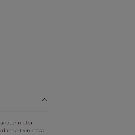
ränoter möter
ordande. Den passar