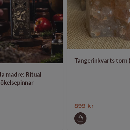
Tangerinkvarts torn 
a madre: Ritual
rökelsepinnar
899 kr