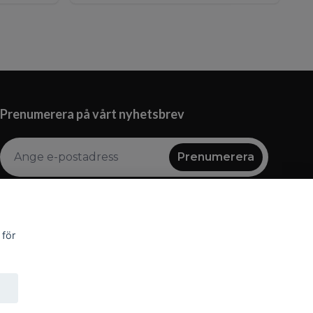
Prenumerera på vårt nyhetsbrev
Prenumerera
 för