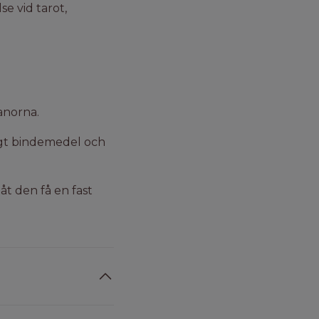
e vid tarot,
anorna.
ligt bindemedel och
åt den få en fast