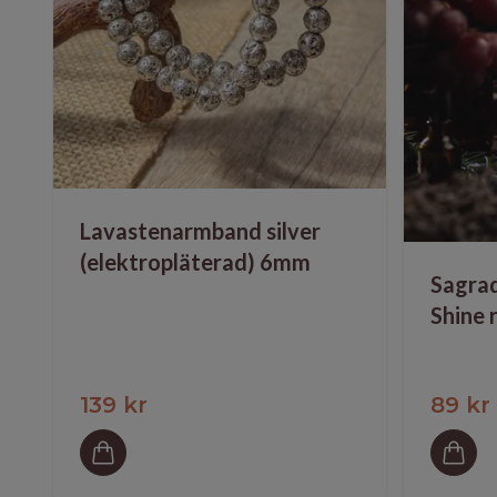
Lavastenarmband silver
(elektropläterad) 6mm
Sagrad
Shine 
139 kr
89 kr