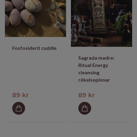
Fosfosiderit cuddle
Sagrada madre:
Ritual Energy
cleansing
rökelsepinnar
89 kr
89 kr