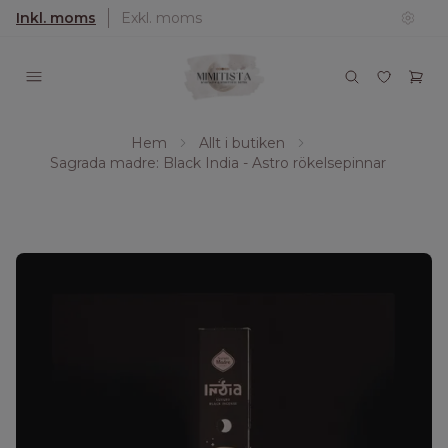
Inkl. moms
Exkl. moms
Hem
Allt i butiken
Sagrada madre: Black India - Astro rökelsepinnar