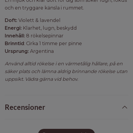
En mjuk och klar doft för dig som söker lugn, fokus
och en tryggare känsla i rummet.
Doft:
Violett & lavendel
Energi:
Klarhet, lugn, beskydd
Innehåll:
8 rökelsepinnar
Brinntid
:
Cirka 1 timme per pinne
Ursprung:
Argentina
Använd alltid rökelse i en värmetålig hållare, på en
säker plats och lämna aldrig brinnande rökelse utan
uppsikt. Vädra gärna vid behov.
Recensioner