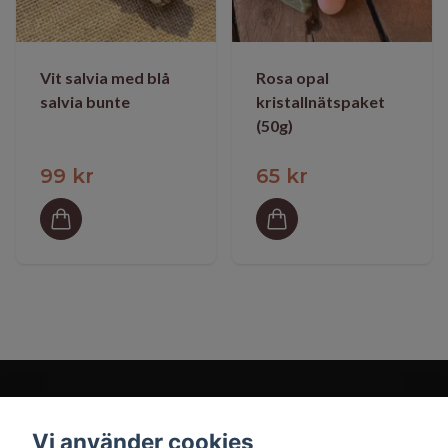
Vit salvia med blå
Rosa opal
salvia bunte
kristallnätspaket
(50g)
99 kr
65 kr
Vi använder cookies