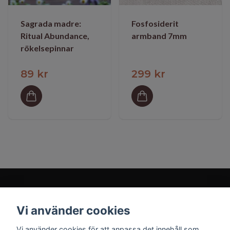
Sagrada madre:
Fosfosiderit
Ritual Abundance,
armband 7mm
rökelsepinnar
89 kr
299 kr
Vi använder cookies
Prenumerera på vårt nyhetsbrev
Vi använder cookies för att anpassa det innehåll som