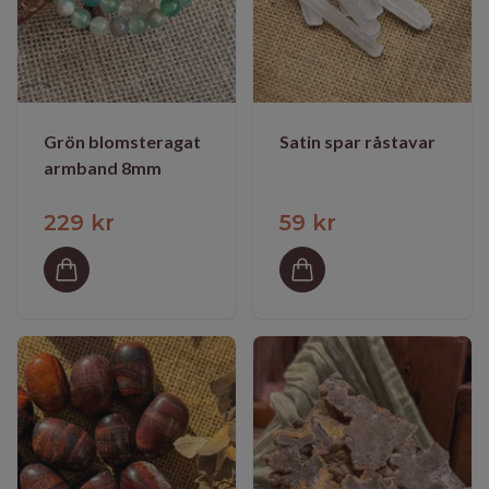
Grön blomsteragat
Satin spar råstavar
armband 8mm
229 kr
59 kr