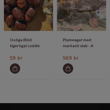
Oxöga (Röd
Plumeagat med
tigeröga) cuddle
markasit slab - A
59 kr
569 kr