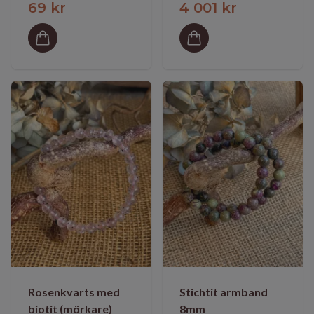
69 kr
4 001 kr
Rosenkvarts med
Stichtit armband
biotit (mörkare)
8mm