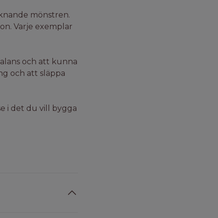
iknande mönstren.
ton. Varje exemplar
balans och att kunna
ng och att släppa
 i det du vill bygga