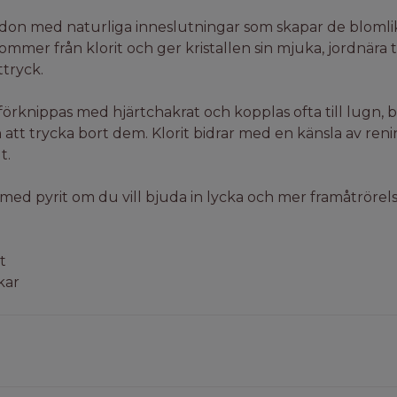
edon med naturliga inneslutningar som skapar de bloml
mmer från klorit och ger kristallen sin mjuka, jordnära 
ttryck.
örknippas med hjärtchakrat och kopplas ofta till lugn, 
 att trycka bort dem. Klorit bidrar med en känsla av reni
t.
ed pyrit om du vill bjuda in lycka och mer framåtrörelse
t
kar