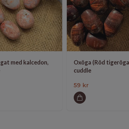
gat med kalcedon,
Oxöga (Röd tigeröga
e
cuddle
59 kr