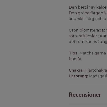
Den består av kalc
Den gröna färgen ko
är unikt i färg och u
Grön blomsteragat f
sortera känslor utan
det som känns tung
Tips:
Matcha gärna m
framåt.
Chakra:
Hjärtchakra
Ursprung:
Madagas
Recensioner