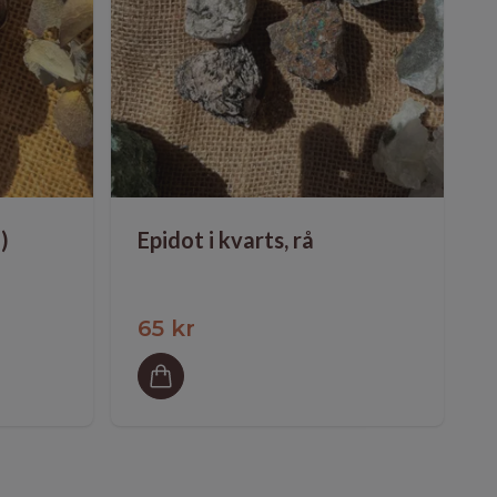
)
Epidot i kvarts, rå
65 kr