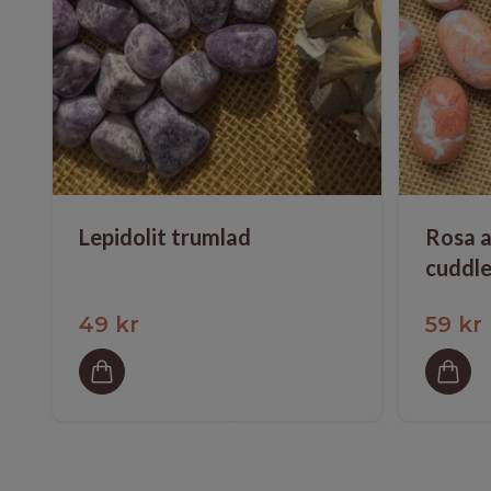
Lepidolit trumlad
Rosa a
cuddl
49 kr
59 kr