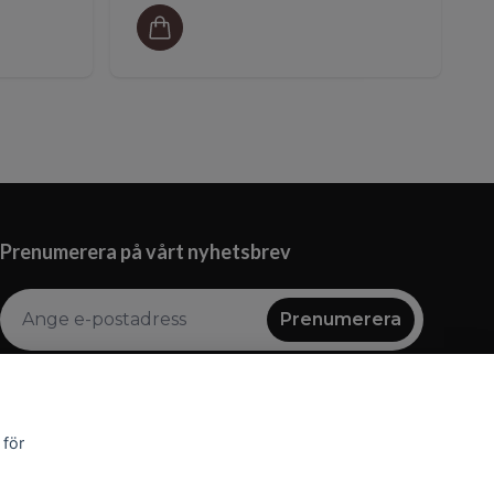
Prenumerera på vårt nyhetsbrev
Prenumerera
 för