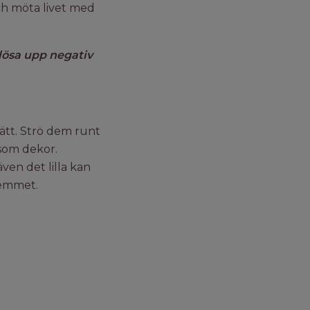
och möta livet med
lösa upp negativ
sätt. Strö dem runt
l som dekor.
ven det lilla kan
 hemmet.