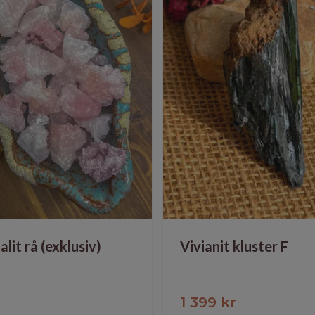
lit rå (exklusiv)
Vivianit kluster F
1 399 kr