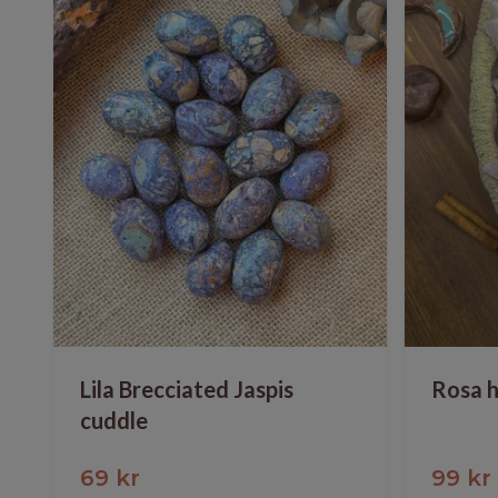
Lila Brecciated Jaspis
Rosa ha
cuddle
69 kr
99 kr