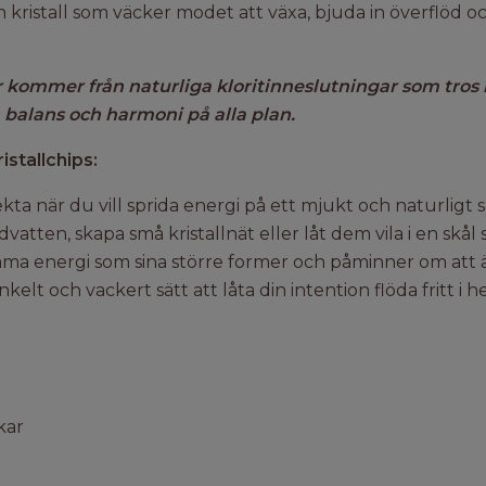
n kristall som väcker modet att växa, bjuda in överflöd 
 kommer från naturliga kloritinneslutningar som tros 
 balans och harmoni på alla plan.
stallchips:
fekta när du vill sprida energi på ett mjukt och naturligt 
badvatten, skapa små kristallnät eller låt dem vila i en skå
amma energi som sina större former och påminner om att ä
enkelt och vackert sätt att låta din intention flöda fritt i
kar