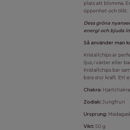
plats att blomma. E
öppenhet och tillit.
Dess gröna nyanser
energi och bjuda in
Så använder man kri
Kristallchips är per
ljus, i växter eller 
Kristallchips bär s
bära stor kraft. Ett 
Chakra:
Hjärtchakra
Zodiak:
Jungfrun
Ursprung:
Madagas
Vikt:
50 g