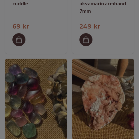
cuddle
akvamarin armband
7mm
69 kr
249 kr