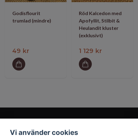
Godisflourit
Röd Kalcedon med
trumlad (mindre)
Apofyllit, Stilbit &
Heulandit kluster
(exklusivt)
49 kr
1 129 kr
Vi använder cookies
Prenumerera på vårt nyhetsbrev