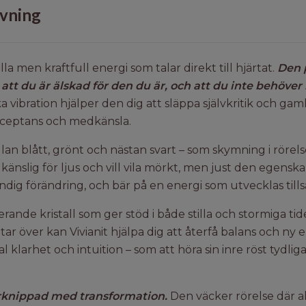
vning
lla men kraftfull energi som talar direkt till hjärtat.
Den 
 att du är älskad för den du är, och att du inte behöver 
 vibration hjälper den dig att släppa självkritik och gam
cceptans och medkänsla.
lan blått, grönt och nästan svart – som skymning i rörels
är känslig för ljus och vill vila mörkt, men just den egens
tändig förändring, och bär på en energi som utvecklas ti
rande kristall som ger stöd i både stilla och stormiga tid
ar över kan Vivianit hjälpa dig att återfå balans och ny
 klarhet och intuition – som att höra sin inre röst tydli
förknippad med transformation.
Den väcker rörelse där al