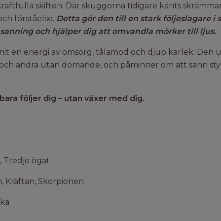
aftfulla skiften. Där skuggorna tidigare känts skrämman
ch förståelse.
Detta gör den till en stark följeslagare 
 sanning och hjälper dig att omvandla mörker till ljus.
vianit en energi av omsorg, tålamod och djup kärlek. Den
 och andra utan dömande, och påminner om att sann styrka
 bara följer dig – utan växer med dig.
, Tredje ögat
 Kräftan, Skorpionen
ika