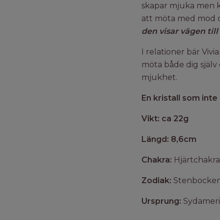
skapar mjuka men kr
att möta med mod o
den visar vägen till
I relationer bär Vi
möta både dig själv
mjukhet.
En kristall som inte
Vikt: ca 22g
Längd: 8,6cm
Chakra:
Hjärtchakra
Zodiak:
Stenbocken,
Ursprung:
Sydamer