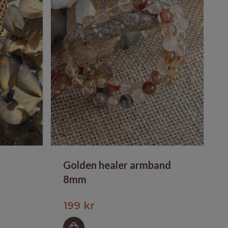
Golden healer armband
8mm
199 kr