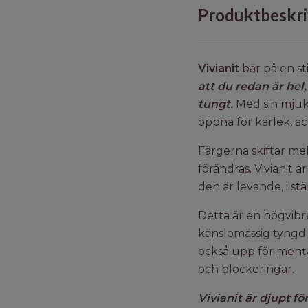
Produktbeskri
Vivianit
bär på en sti
att du redan är hel,
tungt.
Med sin mjuka
öppna för kärlek, a
Färgerna skiftar mel
förändras. Vivianit 
den är levande, i s
Detta är en högvibre
känslomässig tyngd t
också upp för mental
och blockeringar.
Vivianit är djupt 