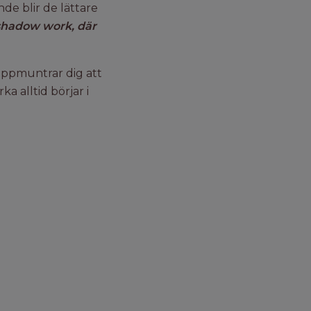
de blir de lättare
i shadow work, där
 uppmuntrar dig att
 alltid börjar i