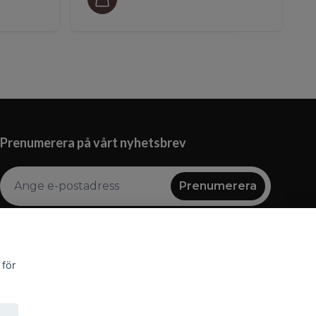
Prenumerera på vårt nyhetsbrev
Prenumerera
 för