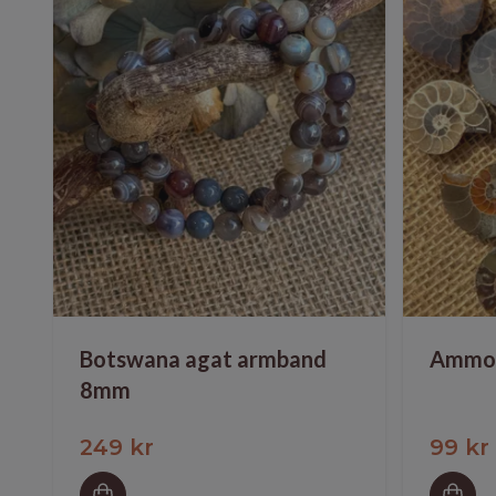
Botswana agat armband
Ammoni
8mm
249 kr
99 kr