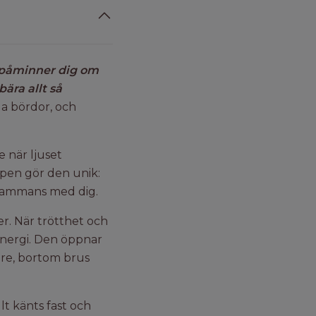
påminner dig om
bära allt så
la bördor, och
e när ljuset
kapen gör den unik:
llsammans med dig.
er. När trötthet och
 energi. Den öppnar
gare, bortom brus
lt känts fast och