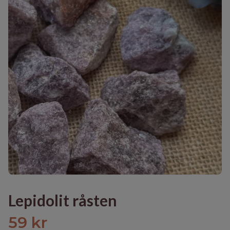
Lepidolit råsten
59 kr