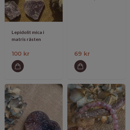
Lepidolit mica i
matris råsten
100 kr
69 kr