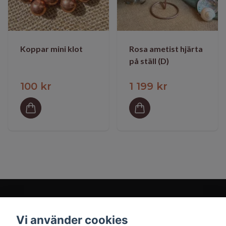
Koppar mini klot
Rosa ametist hjärta
på ställ (D)
100 kr
1 199 kr
Vi använder cookies