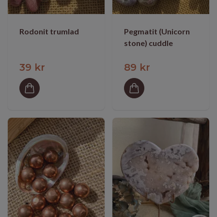
Rodonit trumlad
Pegmatit (Unicorn
stone) cuddle
39 kr
89 kr