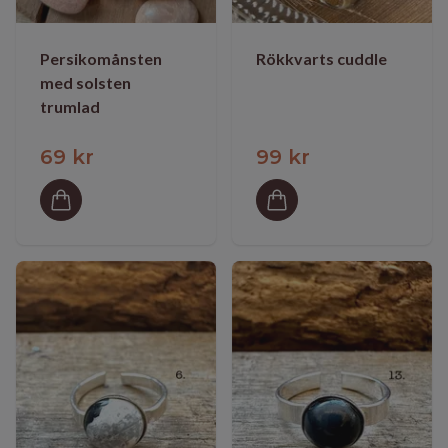
Persikomånsten
Rökkvarts cuddle
med solsten
trumlad
69 kr
99 kr