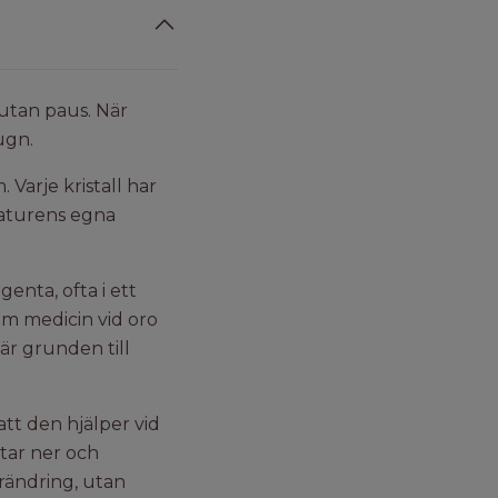
 utan paus. När
ugn.
. Varje kristall har
naturens egna
enta, ofta i ett
nom medicin vid oro
är grunden till
tt den hjälper vid
ktar ner och
örändring, utan