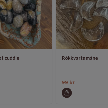
t cuddle
Rökkvarts måne
99 kr