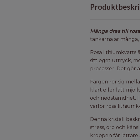
Produktbeskri
Många dras till ros
tankarna är många, 
Rosa lithiumkvarts är
sitt eget uttryck, 
processer. Det gör at
Färgen rör sig mell
klart eller lätt mjö
och nedstämdhet. I d
varför rosa lithium
Denna kristall beskr
stress, oro och käns
kroppen får lättare