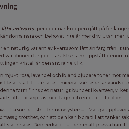
vning
a lithiumkvarts
i perioder när kroppen gått på för länge
känslorna nära och behovet inte är mer driv, utan mer l
 en naturlig variant av kvarts som fått sin färg från litium
med variationer i färg och struktur som uppstått genom 
t ingen kristall är den andra helt lik.
an mjukt rosa, lavendel och ibland djupare toner mot mag
lkigt kvartsfält. Litium är ett mineral som även används i
enna form finns det naturligt bundet i kvartsen, vilket 
kvarts ofta förknippas med lugn och emotionell balans.
ivs ofta som ett stöd för nervsystemet. Många upplever a
lomässig trötthet, och att den kan bidra till att tankar sa
 att slappna av. Den verkar inte genom att pressa fram f