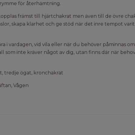
rymme för återhämtning.
opplas främst till hjärtchakrat men även till de övre cha
slor, skapa klarhet och ge stöd när det inre tempot vari
ra i vardagen, vid vila eller när du behöver påminnas om a
ll som inte kräver något av dig, utan finns där när behov
, tredje ögat, kronchakrat
äftan, Vågen