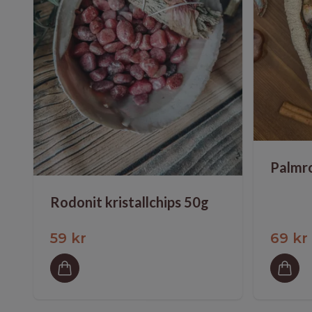
Palmro
Rodonit kristallchips 50g
59 kr
69 kr