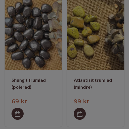
Shungit trumlad
Atlantisit trumlad
(polerad)
(mindre)
69 kr
99 kr