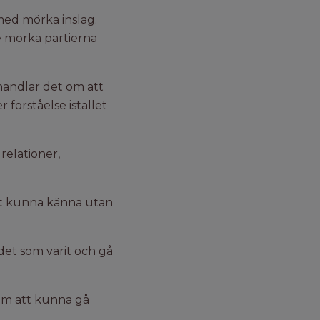
 med mörka inslag.
e mörka partierna
handlar det om att
förståelse istället
relationer,
att kunna känna utan
 det som varit och gå
 om att kunna gå