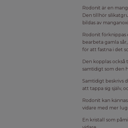
Rodonit är en mangan
Den tillhör silikat
bildas av manganox
Rodonit förknippas
bearbeta gamla sår,
för att fastna i det s
Den kopplas också ti
samtidigt som den hjä
Samtidigt beskrivs 
att tappa sig själv, 
Rodonit kan kännas r
vidare med mer lugn
En kristall som påm
vidare.