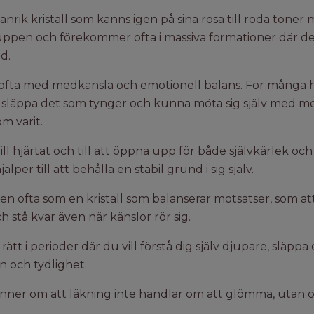
rik kristall som känns igen på sina rosa till röda toner
gruppen och förekommer ofta i massiva formationer där d
id.
 ofta med medkänsla och emotionell balans. För många 
 släppa det som tynger och kunna möta sig själv med mer 
om varit.
ll hjärtat och till att öppna upp för både självkärlek och 
lper till att behålla en stabil grund i sig själv.
den ofta som en kristall som balanserar motsatser, som 
och stå kvar även när känslor rör sig.
ätt i perioder där du vill förstå dig själv djupare, släppa
 och tydlighet.
inner om att läkning inte handlar om att glömma, utan