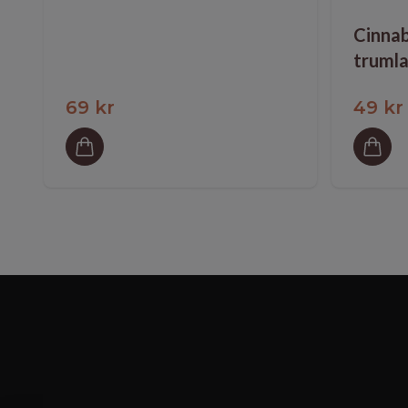
Cinnab
truml
69 kr
49 kr