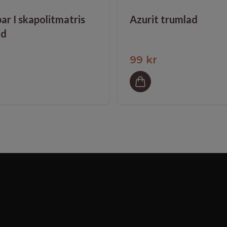
ar I skapolitmatris
Azurit trumlad
ad
99 kr