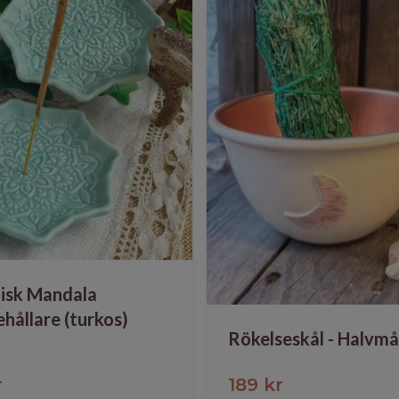
isk Mandala
ehållare (turkos)
Rökelseskål - Halvm
r
189 kr