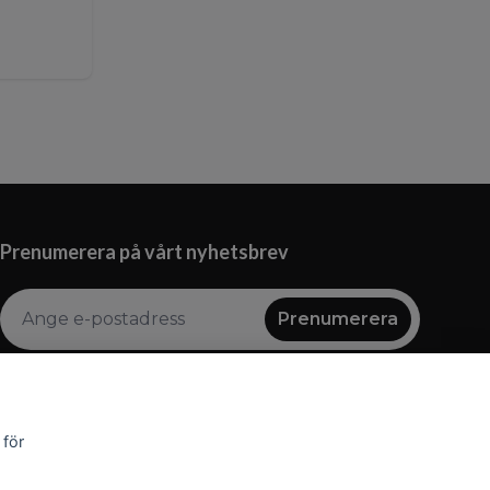
Prenumerera på vårt nyhetsbrev
Prenumerera
 för