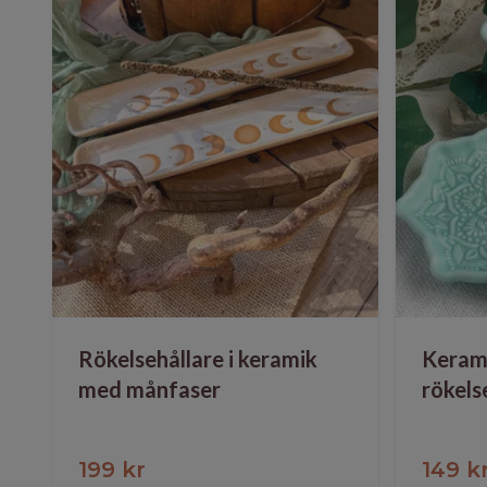
Rökelsehållare i keramik
Keram
med månfaser
rökels
199 kr
149 k