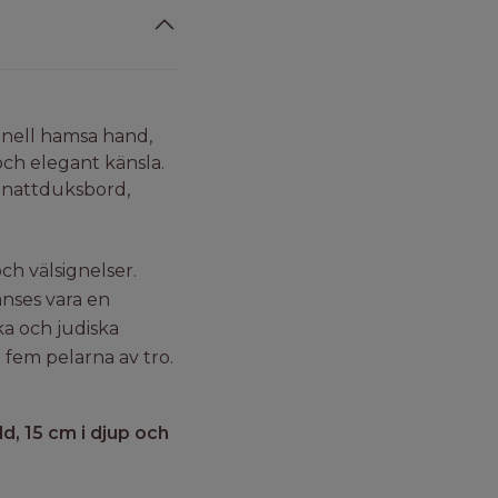
onell hamsa hand,
ch elegant känsla.
er nattduksbord,
ch välsignelser.
anses vara en
ka och judiska
fem pelarna av tro.
d, 15 cm i djup och