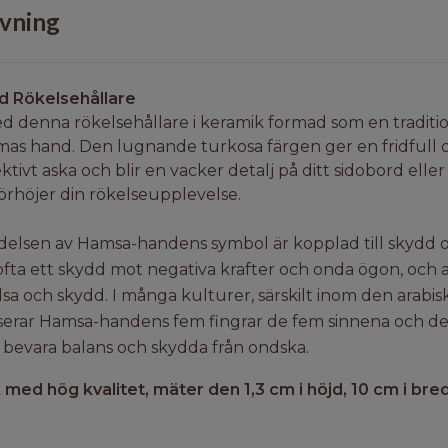
vning
 Rökelsehållare
d denna rökelsehållare i keramik formad som en traditi
as hand. Den lugnande turkosa färgen ger en fridfull o
ktivt aska och blir en vacker detalj på ditt sidobord ell
örhöjer din rökelseupplevelse.
ydelsen av Hamsa-handens symbol är kopplad till skydd o
fta ett skydd mot negativa krafter och onda ögon, och 
lsa och skydd. I många kulturer, särskilt inom den arabis
iserar Hamsa-handens fem fingrar de fem sinnena och de 
 bevara balans och skydda från ondska.
 med hög kvalitet, mäter den 1,3 cm i höjd, 10 cm i bred