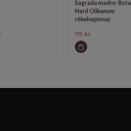
Sagrada madre: Bota
Nard Olibanum
rökelsepinnar
r
79 kr