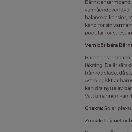
Bärnstensarmband är
välmåendeverktyg. M
balansera känslor, 
känd för sin värman
populär för stressli
Vem bör bära Bärn
Bärnstensarmband kan
läkning. De är särs
frånkopplade, då st
Astrologiskt är bär
kan dra nytta av b
Vattumannen kan fi
Chakra:
Solar plexu
Zodiak:
Lejonet oc