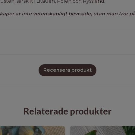
usten, särskilt i Litauen, Polen och Ryssland.
kaper är inte vetenskapligt bevisade, utan man tror på 
Recensera produkt
Relaterade produkter