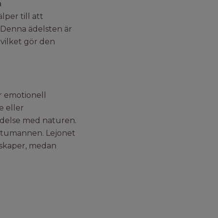
a
per till att
. Denna ädelsten är
vilket gör den
r emotionell
e eller
indelse med naturen.
attumannen. Lejonet
nskaper, medan