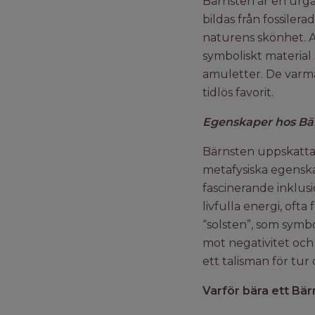
Bärnsten är en urgam
bildas från fossiler
naturens skönhet. A
symboliskt material 
amuletter. De varma
tidlös favorit.
Egenskaper hos Bä
Bärnsten uppskattas 
metafysiska egenskap
fascinerande inklusi
livfulla energi, oft
“solsten”, som symbo
mot negativitet och
ett talisman för tur
Varför bära ett B