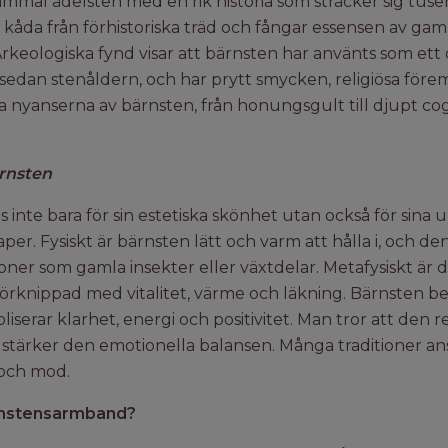
mal ädelsten med en rik historia som sträcker sig tusent
ad kåda från förhistoriska träd och fångar essensen av ga
rkeologiska fynd visar att bärnsten har använts som ett 
sedan stenåldern, och har prytt smycken, religiösa förem
 nyanserna av bärnsten, från honungsgult till djupt cogn
rnsten
inte bara för sin estetiska skönhet utan också för sina u
er. Fysiskt är bärnsten lätt och varm att hålla i, och de
oner som gamla insekter eller växtdelar. Metafysiskt är d
a förknippad med vitalitet, värme och läkning. Bärnsten b
liserar klarhet, energi och positivitet. Man tror att den 
 stärker den emotionella balansen. Många traditioner an
 och mod.
ärnstensarmband?