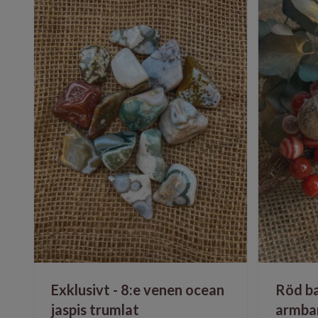
Exklusivt - 8:e venen ocean
Röd b
jaspis trumlat
armba