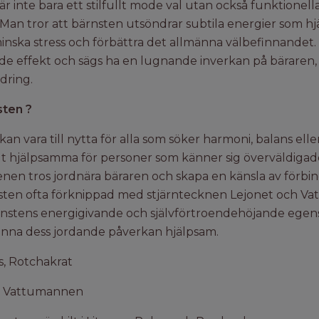
 inte bara ett stilfullt mode val utan också funktionell
an tror att bärnsten utsöndrar subtila energier som hjäl
minska stress och förbättra det allmänna välbefinnandet
de effekt och sägs ha en lugnande inverkan på bäraren, 
ndring.
sten ?
 vara till nytta för alla som söker harmoni, balans elle
kilt hjälpsamma för personer som känner sig överväldigad
enen tros jordnära bäraren och skapa en känsla av förb
nsten ofta förknippad med stjärntecknen Lejonet och V
ärnstens energigivande och självförtroendehöjande ege
nna dess jordande påverkan hjälpsam.
s, Rotchakrat
h Vattumannen