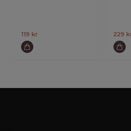
119 kr
229 k