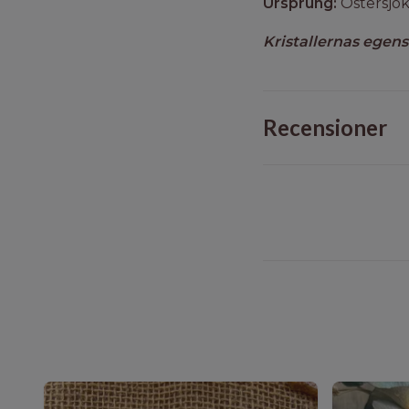
Ursprung:
Östersjök
Kristallernas egens
Recensioner