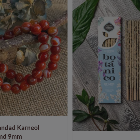
andad Karneol
nd 9mm