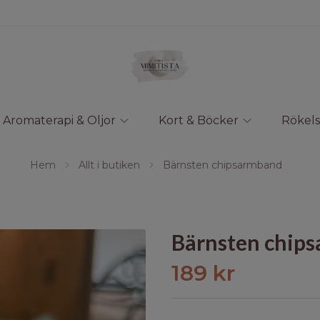
Aromaterapi & Oljor
Kort & Böcker
Rökels
Hem
Allt i butiken
Bärnsten chipsarmband
Bärnsten chip
189 kr