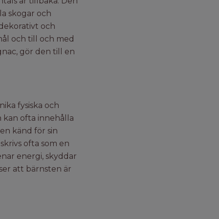
als år tillbaka. Den
mla skogar och
dekorativt och
ål och till och med
ac, gör den till en
nika fysiska och
n kan ofta innehålla
en känd för sin
eskrivs ofta som en
renar energi, skyddar
ser att bärnsten är