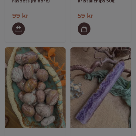
råspets (mindre)
kristallchips 50g
99 kr
59 kr