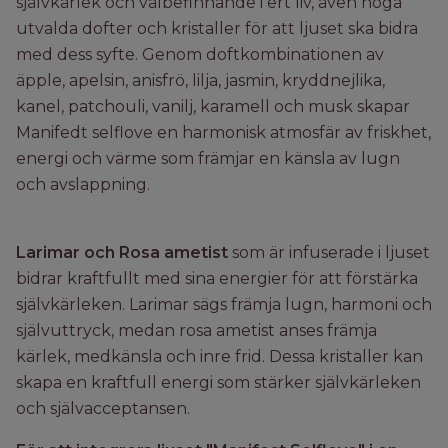
självkärlek och välbefinnande i ert liv, även noga
utvalda dofter och kristaller för att ljuset ska bidra
med dess syfte. Genom doftkombinationen av
äpple, apelsin, anisfrö, lilja, jasmin, kryddnejlika,
kanel, patchouli, vanilj, karamell och musk skapar
Manifedt selflove en harmonisk atmosfär av friskhet,
energi och värme som främjar en känsla av lugn
och avslappning.
Larimar och Rosa ametist
som är infuserade i ljuset
bidrar kraftfullt med sina energier för att förstärka
självkärleken. Larimar sägs främja lugn, harmoni och
självuttryck, medan rosa ametist anses främja
kärlek, medkänsla och inre frid. Dessa kristaller kan
skapa en kraftfull energi som stärker självkärleken
och självacceptansen.