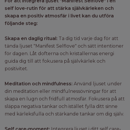
För att integrera ljuset "Manifest Selflove" i en
self love-rutin för att stärka självkärleken och
skapa en positiv atmosfär i livet kan du utföra
följande steg:
Skapa en daglig ritual:
Ta dig tid varje dag för att
tända ljuset "Manifest Selflove" och sätt intentioner
för dagen. Låt dofterna och kristallernas energi
guida dig till att fokusera på självkärlek och
positivitet.
Meditation och mindfulness:
Använd ljuset under
din meditation eller mindfulnessövningar för att
skapa en lugn och fridfull atmosfär. Fokusera på att
släppa negativa tankar och istället fylla ditt sinne
med kärleksfulla och stärkande tankar om dig själv.
Self care-moment:
Integrera ljuset i ditt self care-