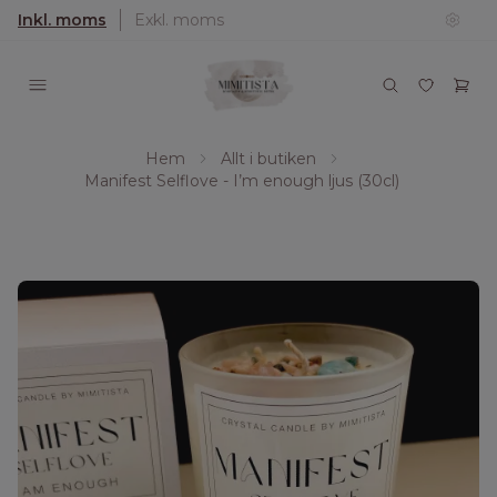
Inkl. moms
Exkl. moms
Hem
Allt i butiken
Manifest Selflove - I’m enough ljus (30cl)