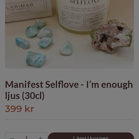
Manifest Selflove - I’m enough
ljus (30cl)
399 kr
Lägg i korgen