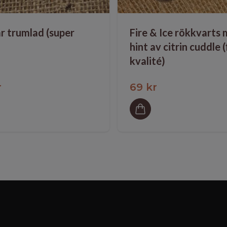
r trumlad (super
Fire & Ice rökkvarts
hint av citrin cuddle (
kvalité)
r
69 kr