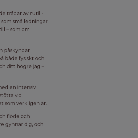
 trådar av rutil -
ik, som små ledningar
till – som om
en påskyndar
på både fysiskt och
ch ditt högre jag –
med en intensiv
stötta vid
et som verkligen är.
och flöde och
re gynnar dig, och