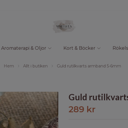
Aromaterapi & Oljor
Kort & Böcker
Rökels
Hem
Allt i butiken
Guld rutilkvarts armband 5-6mm
Guld rutilkva
289 kr