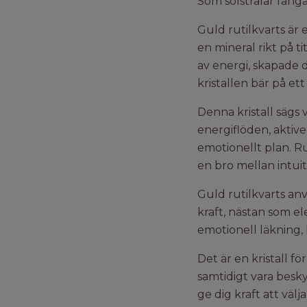
Som solstrålar fånga
Guld rutilkvarts är 
en mineral rikt på t
av energi, skapade dj
kristallen bär på et
Denna kristall sägs
energiflöden, aktive
emotionellt plan. Ru
en bro mellan intuit
Guld rutilkvarts anv
kraft, nästan som el
emotionell läkning, k
Det är en kristall fö
samtidigt vara besk
ge dig kraft att välj