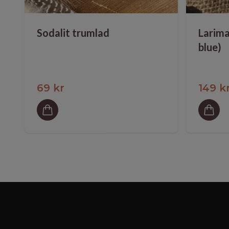
Sodalit trumlad
Larima
blue)
69 kr
149 k