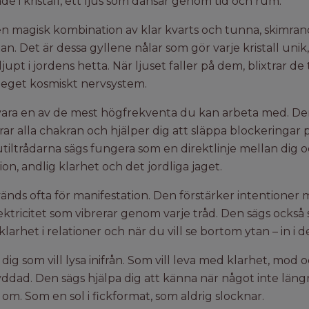
de i kristall, ett ljus som dansar genom tid och rum.
en magisk kombination av klar kvarts och tunna, skimrande
itan. Det är dessa gyllene nålar som gör varje kristall un
upt i jordens hetta. När ljuset faller på dem, blixtrar de 
t eget kosmiskt nervsystem.
 vara en av de mest högfrekventa du kan arbeta med. D
rar alla chakran och hjälper dig att släppa blockeringar 
tiltrådarna sägs fungera som en direktlinje mellan dig o
ion, andlig klarhet och det jordliga jaget.
änds ofta för manifestation. Den förstärker intentioner 
ektricitet som vibrerar genom varje tråd. Den sägs också 
larhet i relationer och när du vill se bortom ytan – in i d
r dig som vill lysa inifrån. Som vill leva med klarhet, mod 
yddad. Den sägs hjälpa dig att känna när något inte läng
a om. Som en sol i fickformat, som aldrig slocknar.