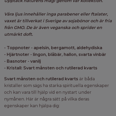
Upptäck naturens magi genom vår kollektion.
Våra ljus innehåller inga parabener eller ftalater,
vaxet är tillverkat i Sverige av sojabönor och är fria
från GMO. De är även veganska och sprider en
utmärkt doft.
- Toppnoter - apelsin, bergamott, aldehydiska
- Hjärtnoter - lingon, blåbär, hallon, svarta vinbär
- Basnoter - vanilj
- Kristall: Svart månsten och rutilerad kvarts
Svart månsten och rutilerad kvarts
är båda
kristaller som sägs ha starka spirituella egenskaper
och kan vara till hjälp vid en nystart under
nymånen. Här är några sätt på vilka deras
egenskaper kan hjälpa dig: