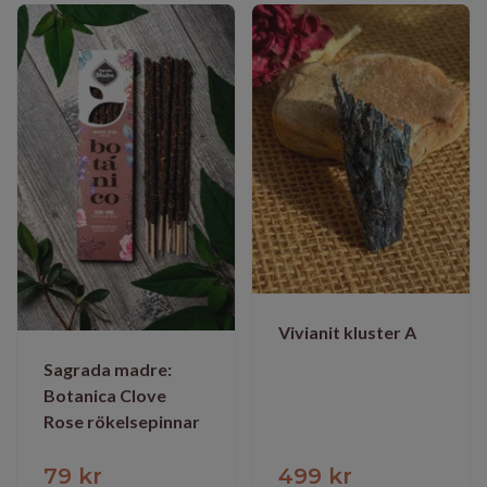
Vivianit kluster A
Sagrada madre:
Botanica Clove
Rose rökelsepinnar
79 kr
499 kr