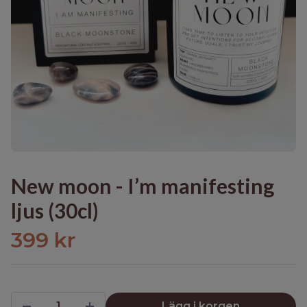
New moon - I’m manifesting
ljus (30cl)
399 kr
Lägg i korgen