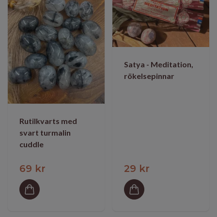
Satya - Meditation,
rökelsepinnar
Rutilkvarts med
svart turmalin
cuddle
69 kr
29 kr