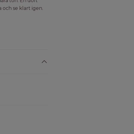
ära ton. En doft
och se klart igen.