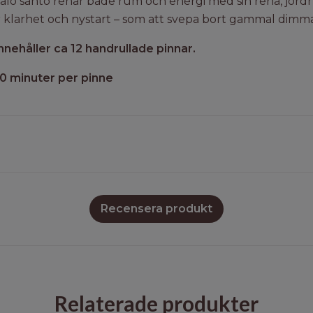
 palo santo renar både rum och energi med sin rena, jordn
klarhet och nystart – som att svepa bort gammal dimma 
nnehåller ca 12 handrullade pinnar.
60 minuter per pinne
Recensera produkt
Relaterade produkter