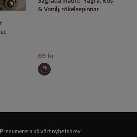
Sagrada madre: Yagra, Ros
& Vanilj, rökelsepinnar
t
let
69 kr
Prenumerera på vårt nyhetsbrev