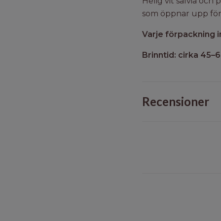
Helig vit salvia och
som öppnar upp för 
Varje förpackning i
Brinntid: cirka 45–
Recensioner