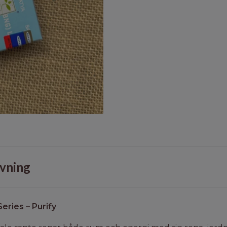
vning
eries – Purify