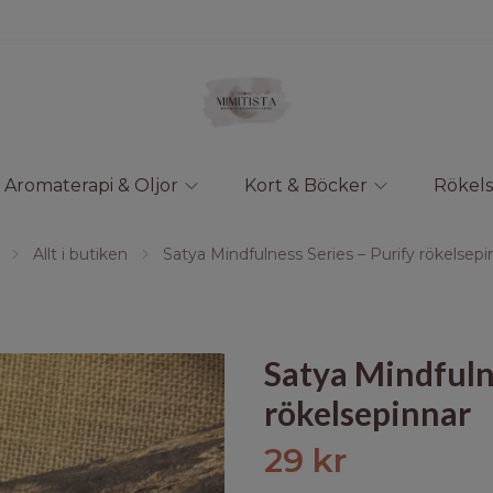
Aromaterapi & Oljor
Kort & Böcker
Rökels
Allt i butiken
Satya Mindfulness Series – Purify rökelsepi
Satya Mindfulne
rökelsepinnar
29 kr