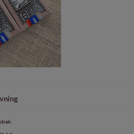
vning
Tobak