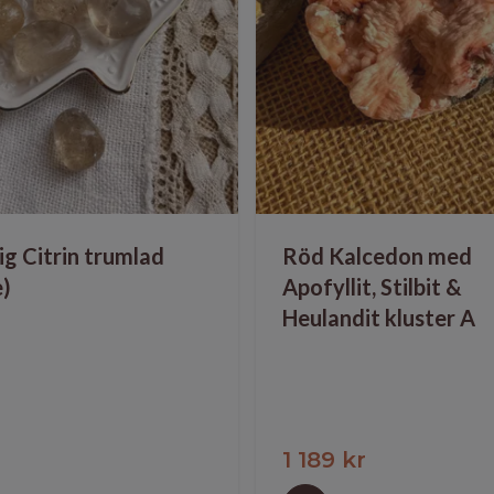
ig Citrin trumlad
Röd Kalcedon med
e)
Apofyllit, Stilbit &
Heulandit kluster A
r
1 189 kr