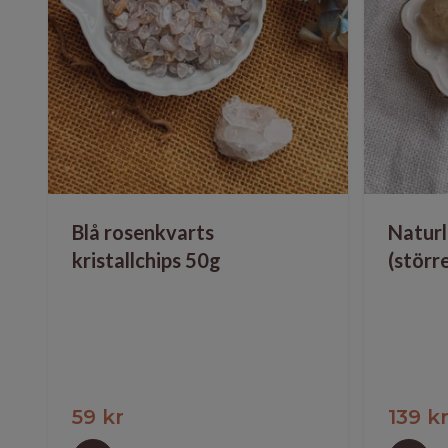
Blå rosenkvarts
Naturl
kristallchips 50g
(störr
59 kr
139 k