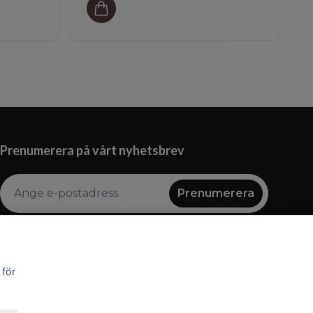
Prenumerera på vårt nyhetsbrev
Prenumerera
 för