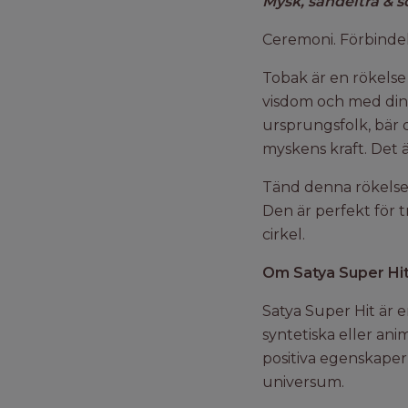
Mysk, sandelträ & sö
Ceremoni. Förbindels
Tobak är en rökelse
visdom och med din 
ursprungsfolk, bär 
myskens kraft. Det ä
Tänd denna rökelse 
Den är perfekt för t
cirkel.
Om Satya Super Hit
Satya Super Hit är e
syntetiska eller ani
positiva egenskapern
universum.