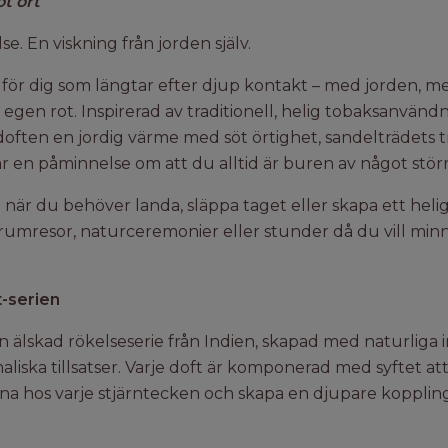
t ört
e. En viskning från jorden själv.
 för dig som längtar efter djup kontakt – med jorden, m
egen rot. Inspirerad av traditionell, helig tobaksanvänd
doften en jordig värme med söt örtighet, sandelträdets 
r en påminnelse om att du alltid är buren av något störr
när du behöver landa, släppa taget eller skapa ett heli
rumresor, naturceremonier eller stunder då du vill minnas
-serien
n älskad rökelseserie från Indien, skapad med naturliga 
maliska tillsatser. Varje doft är komponerad med syftet at
a hos varje stjärntecken och skapa en djupare koppling t