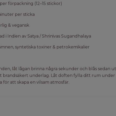
per förpackning (12–15 stickor)
inuter per sticka
rlig & vegansk
d i Indien av Satya / Shrinivas Sugandhalaya
ämnen, syntetiska toxiner & petrokemikalier
nden, låt lågan brinna några sekunder och blås sedan ut 
t brandsäkert underlag. Låt doften fylla ditt rum under 
a för att skapa en vilsam atmosfär.