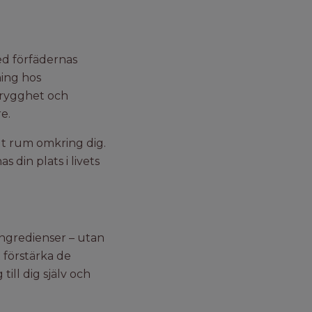
ed förfädernas
ning hos
trygghet och
e.
gt rum omkring dig.
 din plats i livets
ingredienser – utan
t förstärka de
ill dig själv och