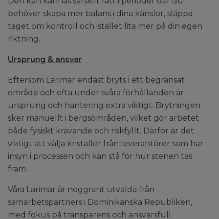
Den kan kännas särskilt rätt i perioder där du
behöver skapa mer balans i dina känslor, släppa
taget om kontroll och istället lita mer på din egen
riktning.
Ursprung & ansvar
Eftersom Larimar endast bryts i ett begränsat
område och ofta under svåra förhållanden är
ursprung och hantering extra viktigt. Brytningen
sker manuellt i bergsområden, vilket gör arbetet
både fysiskt krävande och riskfyllt. Därför är det
viktigt att välja kristaller från leverantörer som har
insyn i processen och kan stå för hur stenen tas
fram.
Våra Larimar är noggrant utvalda från
samarbetspartners i Dominikanska Republiken,
med fokus på transparens och ansvarsfull