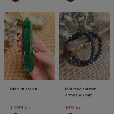
Malakit torn A
Iolit med solsten
armband 8mm
1 299 kr
199 kr