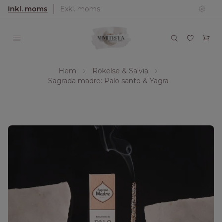
Inkl. moms
Exkl. moms
Hem
Rökelse & Salvia
Sagrada madre: Palo santo & Yagra