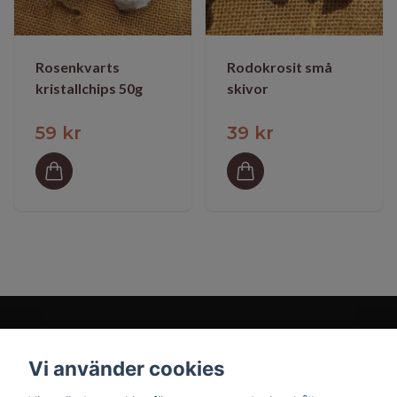
Rosenkvarts
Rodokrosit små
kristallchips 50g
skivor
59 kr
39 kr
Vi använder cookies
Prenumerera på vårt nyhetsbrev