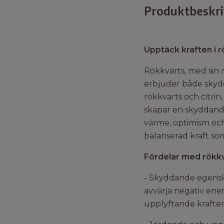
Produktbeskri
Upptäck kraften i 
Rökkvarts, med sin rö
erbjuder både skyd
rökkvarts och citrin
skapar en skyddande
värme, optimism och
balanserad kraft so
Fördelar med rökkva
- Skyddande egenska
avvärja negativ ener
upplyftande krafter