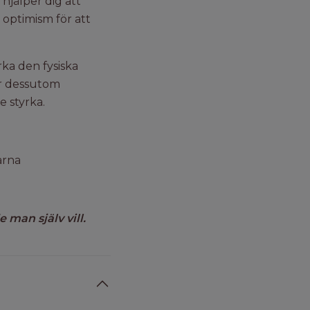
hjälper dig att
optimism för att
rka den fysiska
ar dessutom
e styrka.
arna
 man själv vill.