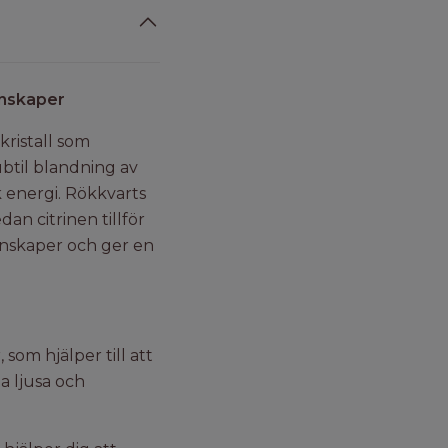
enskaper
kristall som
btil blandning av
k energi. Rökkvarts
an citrinen tillför
enskaper och ger en
om hjälper till att
a ljusa och