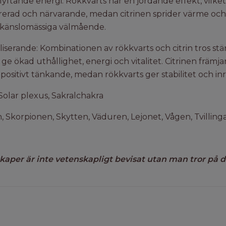
ftande energi: Rökkvarts har en jordande effekt, vilket 
erad och närvarande, medan citrinen sprider värme och 
h känslomässiga välmående.
liserande: Kombinationen av rökkvarts och citrin tros stä
e ökad uthållighet, energi och vitalitet. Citrinen främj
positivt tänkande, medan rökkvarts ger stabilitet och inr
Solar plexus, Sakralchakra
 Skorpionen, Skytten, Väduren, Lejonet, Vågen, Tvilling
kaper är inte vetenskapligt bevisat utan man tror på de