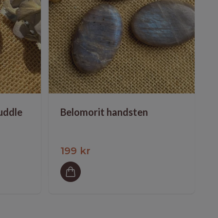
uddle
Belomorit handsten
199 kr