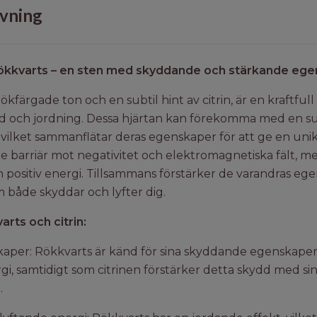
vning
rökkvarts – en sten med skyddande och stärkande eg
kfärgade ton och en subtil hint av citrin, är en kraftfull 
d och jordning. Dessa hjärtan kan förekomma med en su
, vilket sammanflätar deras egenskaper för att ge en uni
 barriär mot negativitet och elektromagnetiska fält, med
 positiv energi. Tillsammans förstärker de varandras eg
m både skyddar och lyfter dig.
rts och citrin:
per: Rökkvarts är känd för sina skyddande egenskaper, s
gi, samtidigt som citrinen förstärker detta skydd med sin
.