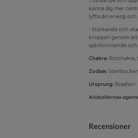
- Jordande och upply
känna dig mer centr
lyfta din energi oc
- Stärkande och vita
kroppen genom att g
självförtroende och 
Chakra:
Rotchakra, 
Zodiak:
Stenbocken,
Ursprung:
Brasilien
Kristallernas egens
Recensioner