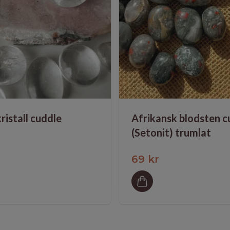
ristall cuddle
Afrikansk blodsten c
(Setonit) trumlat
69 kr